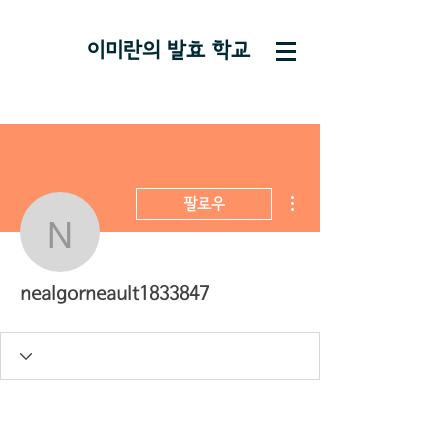
이미란의 ​발효 학교
더보기
팔로우
nealgorneault1833847
nealgorneault1833847