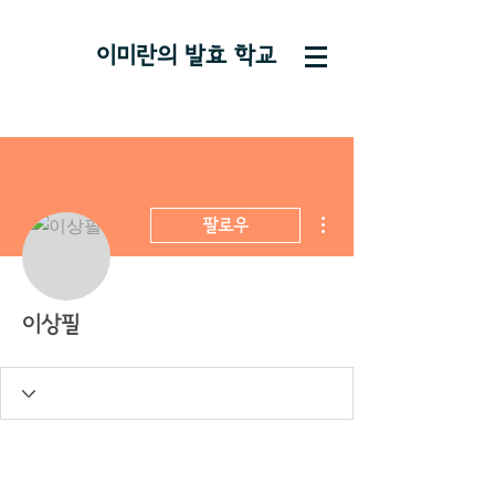
이미란의 ​발효 학교
더보기
팔로우
이상필